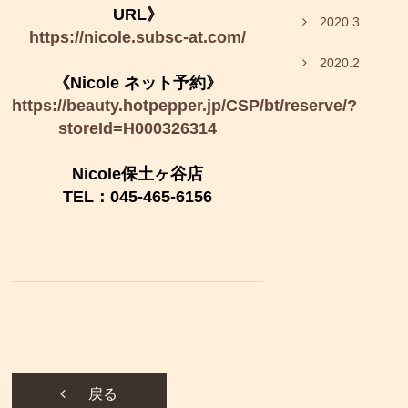
URL》
2020.3
https://nicole.subsc-at.com/
2020.2
《Nicole ネット予約》
https://beauty.hotpepper.jp/CSP/bt/reserve/?
storeId=H000326314
Nicole保土ヶ谷店
TEL：045-465-6156
戻る