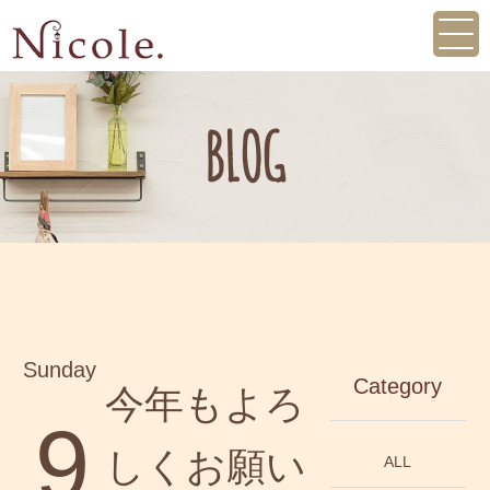
CONCEPT
NEWS
STYLE GALLERY
MENU
BLOG
SALON INFO
BLOG
初めての方へ
WEBからのご予約
045-465-6156
Sunday
Category
今年もよろ
9
しくお願い
ALL