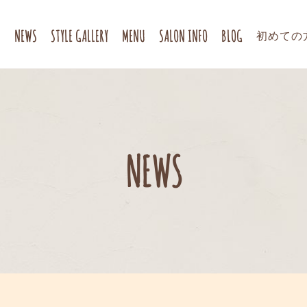
T
NEWS
STYLE GALLERY
MENU
SALON INFO
BLOG
初めての
NEWS