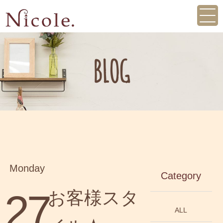
CONCEPT
NEWS
STYLE GALLERY
MENU
BLOG
SALON INFO
BLOG
初めての方へ
WEBからのご予約
045-465-6156
Monday
Category
27
お客様スタ
ALL